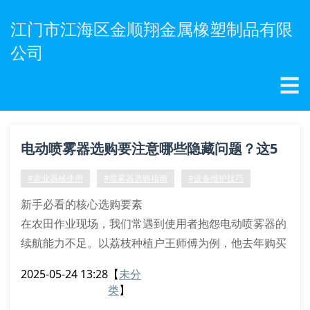
江门市江海区金顺翔金属橡塑制品有限
公司
☰
电动喷雾器选购要注意哪些隐藏问题？这5
点最容易被忽略！
#农业器械使用
#喷雾器选购指南
#设备维护技巧
新手必看的核心选购要素
在农田作业现场，我们常遇到使用者抱怨电动喷雾器的
续航能力不足。以荔枝种植户王师傅为例，他去年购买
的某款喷雾器因电池容量虚标，导致每天需要中断作业
2025-05-24 13:28
【
未分
3次充电。这提醒我们选购时要重点查看锂电池的毫安
类
】
时参数，建议选择配备2000mah以上电池的机型。